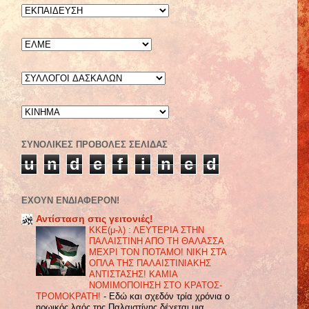
ΣΥΝΟΛΙΚΈΣ ΠΡΟΒΟΛΈΣ ΣΕΛΊΔΑΣ
u
n
d
e
f
i
n
e
d
ΕΧΟΥΝ ΕΝΔΙΑΦΕΡΟΝ!
Αντίσταση στις γειτονιές!
ΚΚΕ(μ-λ) : ΛΕΥΤΕΡΙΑ ΣΤΗΝ
ΠΑΛΑΙΣΤΙΝΗ ΑΠΟ ΤΗ ΘΑΛΑΣΣΑ
ΜΕΧΡΙ ΤΟΝ ΠΟΤΑΜΟ! ΝΙΚΗ ΣΤΑ
ΟΠΛΑ ΤΗΣ ΠΑΛΑΙΣΤΙΝΙΑΚΗΣ
ΑΝΤΙΣΤΑΣΗΣ! ΚΑΜΙΑ
ΝΟΜΙΜΟΠΟΙΗΣΗ ΣΤΟ ΚΡΑΤΟΣ-
ΤΡΟΜΟΚΡΑΤΗ!
-
Εδώ και σχεδόν τρία χρόνια ο
ηρωικός λαός της Παλαιστίνης δέχεται μια