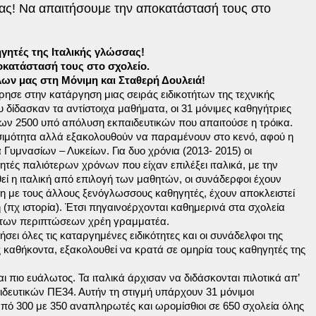
ας! Να απαιτήσουμε την αποκατάστασή τους στο
γητές της Ιταλικής γλώσσας!
κατάστασή τους στο σχολείο.
ων μας στη Μόνιμη και Σταθερή Δουλειά!
σε στην κατάργηση μιας σειράς ειδικοτήτων της τεχνικής
 δίδασκαν τα αντίστοιχα μαθήματα, οι 31 μόνιμες καθηγήτριες
ων 2500 υπό απόλυση εκπαιδευτικών που απαιτούσε η τρόικα.
θεσιμότητα αλλά εξακολουθούν να παραμένουν στο κενό, αφού η
Γυμνασίων – Λυκείων. Για δυο χρόνια (2013- 2015) οι
τές παλιότερων χρόνων που είχαν επιλέξει ιταλικά, με την
εί η ιταλική από επιλογή των μαθητών, οι συνάδερφοι έχουν
εση με τους άλλους ξενόγλωσσους καθηγητές, έχουν αποκλειστεί
πχ ιστορία). Έτσι πηγαινοέρχονται καθημερινά στα σχολεία
η των περιπτώσεων χρέη γραμματέα.
ι όλες τις καταργημένες ειδικότητες και οι συνάδελφοι της
ς καθήκοντα, εξακολουθεί να κρατά σε ομηρία τους καθηγητές της
αι πιο ευάλωτος. Τα ιταλικά άρχισαν να διδάσκονται πιλοτικά απ’
ιδευτικών ΠΕ34. Αυτήν τη στιγμή υπάρχουν 31 μόνιμοι
πό 300 με 350 αναπληρωτές και ωρομίσθιοι σε 650 σχολεία όλης