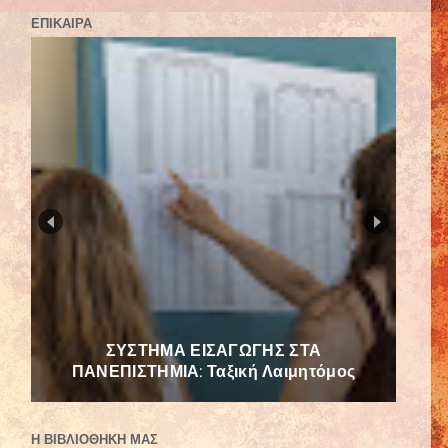
ΕΠΙΚΑΙΡΑ
Η Χρύσα Χοτζόγλου Ακόμη Σε Αργία -
Δεν Θα Τους Περάσει!
Η ΒΙΒΛΙΟΘΗΚΗ ΜΑΣ