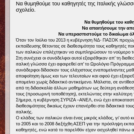
Να θυμηθούμε του καθηγητές της Ιταλικής γλώσσ
σχολείο.
Να θυμηθούμε του καθη
Να απαιτήσουμε την απο
Να υπερασπιστούμε το δικαίωμα όλ
Όταν τον Ιούλιο του 2013 η κυβέρνηση ΝΔ- ΠΑΣΟΚ προχώρη
εκπαίδευσης θέτοντας σε διαθεσιμότητα τους καθηγητές που
των ιταλικών επιλέχτηκαν να συμπληρώσουν το νούμερο τ
Στη συνέχεια οι συνάδελφοι αυτοί εξαιρέθηκαν απ’ τη δια
ιταλική γλώσσα έχει αφαιρεθεί απ’ το Ωρολόγιο Πρόγραμμα 
συνάδερφοι δίδασκαν τους ελάχιστους εναπομείναντες μαθη
αποφοίτηση όμως και των τελευταίων και αφού έχει εξαιρεθ
απομείνει χωρίς διδακτικό αντικείμενο. Μάλιστα, σε αντίθ
από τη διδασκαλία άλλων μαθημάτων ως δεύτερη ανάθεση (
τους (προσωρινή τοποθέτηση), εκτελώντας στην καλύτερ
Σήμερα, η κυβέρνηση ΣΥΡΙΖΑ –ΑΝΕΛ, ενώ έχει αποκαταστήσε
διαθεσιμότητας δικαίως έχουν επανέρθει στα διδακτικά του
ιταλικής.
Ο κλάδος των ιταλικών είναι ένας μικρός κλάδος, γι’ αυτό κ
το 2005 και το 2008 διεξήχθη ΑΣΕΠ για την πρόσληψη εκπα
καθηγητές, ενώ κατά το παρελθόν είχαν ασχοληθεί πάνω α