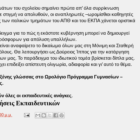
μάτων του σχολείου σημαίνει πρώτα απ’ όλα συρρίκνωση
ε στιγμή να απολυθούν, οι αναπληρωτές –ωρομίσθιοι καθηγητές
υς των ιταλικών τμημάτων του ΑΠΘ και του ΕΚΠΑ χάνεται οριστικά
ειγμα για το πώς η εκάστοτε κυβέρνηση μπορεί να δημιουργεί
πρόσφορων για απόλυση υπαλλήλων.
είναι αναφαίρετο το δικαίωμα όλων μας στη Μόνιμη και Σταθερή
λους. Θα λειτουργήσει ως Δούρειος Ίππος για την κατάργηση
ν μας. Το παράδειγμα του ιδιωτικού τομέα βρίσκεται δίπλα μας.
 επιδείξει απίστευτη ολιγωρία, αδιαφορία και γι’ αυτό το θέμα.
’ ξένης γλώσσας στο Ωρολόγιο Πρόγραμμα Γυμνασίων –
ς.
ν όλες οι εκπαιδευτικές ανάγκες
.
ήσεις Εκπαιδευτικών
00 μ.μ.