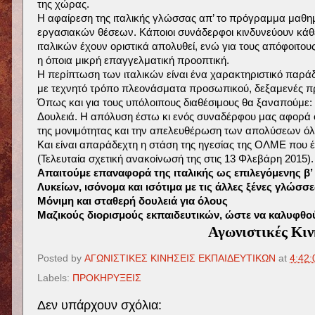
της χώρας.
Η αφαίρεση της ιταλικής γλώσσας απ’ το πρόγραμμα μαθη
εργασιακών θέσεων. Κάποιοι συνάδερφοι κινδυνεύουν κάθ
ιταλικών έχουν οριστικά απολυθεί, ενώ για τους απόφοιτο
η όποια μικρή επαγγελματική προοπτική.
Η περίπτωση των ιταλικών είναι ένα χαρακτηριστικό παράδ
με τεχνητό τρόπο πλεονάσματα προσωπικού, δεξαμενές 
Όπως και για τους υπόλοιπους διαθέσιμους θα ξαναπούμε: 
Δουλειά. Η απόλυση έστω κι ενός συναδέρφου μας αφορά ό
της μονιμότητας και την απελευθέρωση των απολύσεων όλω
Και είναι απαράδεχτη η στάση της ηγεσίας της ΟΛΜΕ που έχει
(Τελευταία σχετική ανακοίνωσή της στις 13 Φλεβάρη 2015).
Απαιτούμε επαναφορά της ιταλικής ως επιλεγόμενης β
Λυκείων, ισόνομα και ισότιμα με τις άλλες ξένες γλώσσε
Μόνιμη και σταθερή δουλειά για όλους
Μαζικούς διορισμούς εκπαιδευτικών, ώστε να καλυφθού
Αγωνιστικές Κιν
Posted by
ΑΓΩΝΙΣΤΙΚΕΣ ΚΙΝΗΣΕΙΣ ΕΚΠΑΙΔΕΥΤΙΚΩΝ
at
4:42:
Labels:
ΠΡΟΚΗΡΥΞΕΙΣ
Δεν υπάρχουν σχόλια: