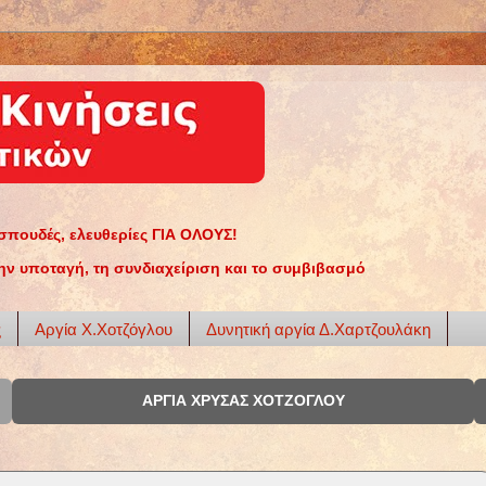
σπουδές, ελευθερίες ΓΙΑ ΟΛΟΥΣ!
ην υποταγή, τη συνδιαχείριση και το συμβιβασμό
ς
Αργία Χ.Χοτζόγλου
Δυνητική αργία Δ.Χαρτζουλάκη
ΑΡΓΙΑ ΧΡΥΣΑΣ ΧΟΤΖΟΓΛΟΥ