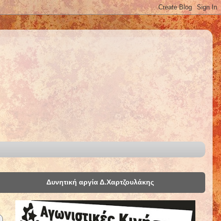
Δυνητική αργία Δ.Χαρτζουλάκης