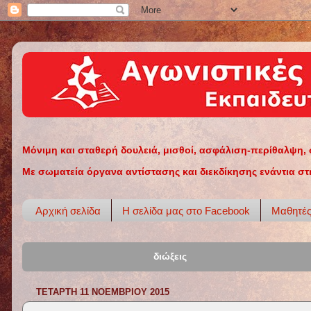
Μόνιμη και σταθερή δουλειά, μισθοί, ασφάλιση-περίθαλψη, 
Με σωματεία όργανα αντίστασης και διεκδίκησης ενάντια στ
Αρχική σελίδα
Η σελίδα μας στο Facebook
Μαθητέ
διώξεις
ΤΕΤΆΡΤΗ 11 ΝΟΕΜΒΡΊΟΥ 2015