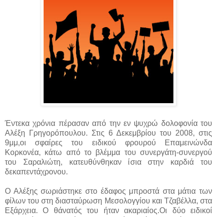
Έντεκα χρόνια πέρασαν από την εν ψυχρώ δολοφονία του
Αλέξη Γρηγορόπουλου. Στις 6 Δεκεμβρίου του 2008, στις
9μμ,οι σφαίρες του ειδικού φρουρού Επαμεινώνδα
Κορκονέα, κάτω από το βλέμμα του συνεργάτη-συνεργού
του Σαραλιώτη, κατευθύνθηκαν ίσια στην καρδιά του
δεκαπεντάχρονου.
Ο Αλέξης σωριάστηκε στο έδαφος μπροστά στα μάτια των
φίλων του στη διασταύρωση Μεσολογγίου και Τζαβέλλα, στα
Εξάρχεια. Ο θάνατός του ήταν ακαριαίος.Οι δύο ειδικοί