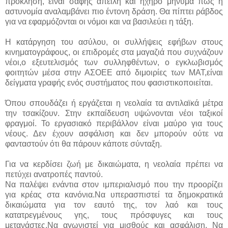
πρόκληση, είναι σαφής απειλή και ηχηρό μήνυμα πως η
αστυνομία αναλαμβάνει πιο έντονη δράση. Θα πίπτει ράβδος
για να εφαρμόζονται οι νόμοι και να βασιλεύει η τάξη.
Η κατάργηση του ασύλου, οι συλλήψεις εφήβων στους
κινηματογράφους, οι επιδρομές στα μαγαζιά που συχνάζουν
νέοι,ο εξευτελισμός των συλληφθέντων, ο εγκλωβισμός
φοιτητών μέσα στην ΑΣΟΕΕ από διμοιρίες των ΜΑΤ,είναι
δείγματα γραφής ενός συστήματος που φασιστικοποιείται.
Όπου σπουδάζει ή εργάζεται η νεολαία τα αντιλαϊκά μέτρα
την τσακίζουν. Στην εκπαίδευση υψώνονται νέοι ταξικοί
φραγμοί. Το εργασιακό περιβάλλον είναι μαύρο για τους
νέους. Δεν έχουν ασφάλιση και δεν μπορούν ούτε να
φανταστούν ότι θα πάρουν κάποτε σύνταξη.
Για να κερδίσει ζωή με δικαιώματα, η νεολαία πρέπει να
πετύχει ανατροπές παντού.
Να παλέψει ενάντια στον ιμπεριαλισμό που την προορίζει
για κρέας στα κανόνια.Να υπερασπιστεί τα δημοκρατικά
δικαιώματα για τον εαυτό της, τον λαό και τους
κατατρεγμένους γης, τους πρόσφυγες και τους
μετανάστες.Να αγωνιστεί για μισθούς και ασφάλιση. Να