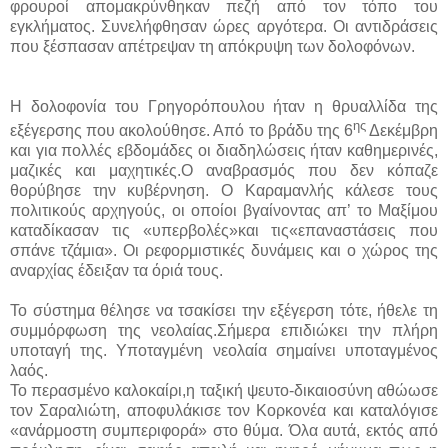
φρουροί απομακρύνθηκαν πεζή από τον τόπο του
εγκλήματος. Συνελήφθησαν ώρες αργότερα. Οι αντιδράσεις
που ξέσπασαν απέτρεψαν τη απόκρυψη των δολοφόνων.
Η δολοφονία
του Γρηγορόπουλου ήταν η θρυαλλίδα της
ης
εξέγερσης που ακολούθησε. Από το βράδυ της 6
Δεκέμβρη
και για πολλές εβδομάδες οι διαδηλώσεις ήταν καθημερινές,
μαζικές και μαχητικές.Ο αναβρασμός που δεν κόπαζε
θορύβησε την κυβέρνηση. Ο Καραμανλής κάλεσε τους
πολιτικούς αρχηγούς, οι οποίοι βγαίνοντας απ’ το Μαξίμου
καταδίκασαν τις «υπερβολές»και τις«επαναστάσεις που
σπάνε τζάμια». Οι ρεφορμιστικές δυνάμεις και ο χώρος της
αναρχίας έδειξαν τα όριά τους.
Το σύστημα θέλησε να τσακίσει την εξέγερση τότε, ήθελε τη
συμμόρφωση της νεολαίας.Σήμερα επιδιώκει την πλήρη
υποταγή της. Υποταγμένη νεολαία σημαίνει υποταγμένος
λαός.
Το περασμένο καλοκαίρι,η ταξική ψευτο-δικαιοσύνη αθώωσε
τον Σαραλιώτη, αποφυλάκισε τον Κορκονέα και καταλόγισε
«ανάρμοστη συμπεριφορά» στο θύμα. Όλα αυτά, εκτός από